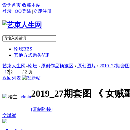
设为首页
收藏本站
登录
|
QQ登陆
|
立即注册
论坛
BBS
其他方式购买VIP
艺束人生网
»
论坛
›
原创作品预览区
›
原创图片
›
2019_27期
1
2
/ 2 页
返回列表
2019_27期套图 《 
楼主:
admin
[复制链接]
文斌斌