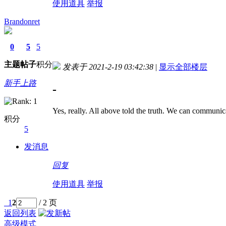
使用道具
举报
Brandonret
0
5
5
主题
帖子
积分
发表于 2021-2-19 03:42:38
|
显示全部楼层
新手上路
-
Yes, really. All above told the truth. We can communic
积分
5
发消息
回复
使用道具
举报
1
2
/ 2 页
返回列表
高级模式