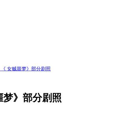
套图 《 女贼噩梦》部分剧照
女贼噩梦》部分剧照