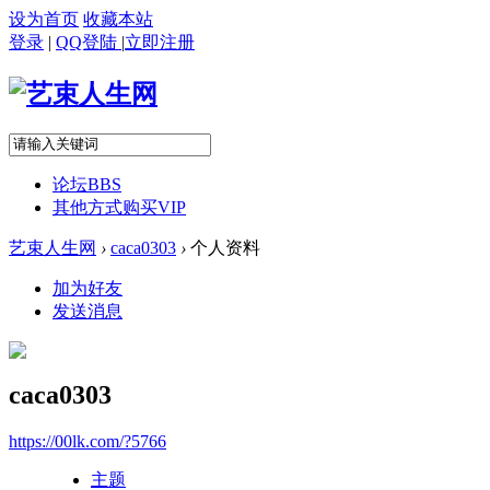
设为首页
收藏本站
登录
|
QQ登陆
|
立即注册
论坛
BBS
其他方式购买VIP
艺束人生网
›
caca0303
›
个人资料
加为好友
发送消息
caca0303
https://00lk.com/?5766
主题