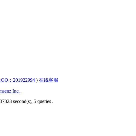
QQ：201922994
)
在线客服
senz Inc.
37323 second(s), 5 queries .