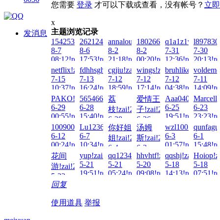
您需要
登录
才可以下载或查看，没有帐号？
立即
x
主题浏览记录
发消息
1542538255!zai!2026-
2621248473!zai!2026-
annalou666888!zai!2026-
1802667552!zai!2026-
q1a1z1w1e1!zai!
l897830
8-7
8-6
8-2
8-2
7-31
7-30
08:12!read!
17:53!read!
21:18!read!
00:20!read!
12:36!read!
20:13!re
netflix!zai!2026-
fdhhsgh1!zai!2026-
cgjiu!zai!2026-
wings!zai!2026-
bruhlikewhatami!
voldemo
7-15
7-13
7-12
7-12
7-12
7-11
10:37!read!
16:24!read!
18:59!read!
17:14!read!
04:38!read!
14:09!re
PAKO!zai!2026-
5654665575!zai!2026-
Aaa040518!zai!2
Marcelli
荔
爱情王
6-29
6-28
6-25
6-23
枝!zai!2026-
子!zai!2026-
00:55!read!
15:40!read!
19:51!read!
23:23!re
6-28
6-26
100900!zai!2026-
Lu123654@?!!zai!2026-
wzl100!zai!2026-
qunfagu
你好姐
汤姆
14:40!read!
04:33!read!
6-12
6-7
6-3
6-1
姐!zai!2026-
斯!zai!2026-
00:24!read!
10:34!read!
01:57!read!
15:48!re
6-4
6-3
yup!zai!2026-
qq12345!zai!2026-
hhvhtf!zai!2026-
qqshj!zai!2026-
Hoiop!z
花间
14:55!read!
22:23!read!
5-21
5-21
5-20
5-18
5-18
游!zai!2026-
19:51!read!
05:24!read!
09:08!read!
14:13!read!
07:51!re
5-22
回复
04:35!read!
使用道具
举报