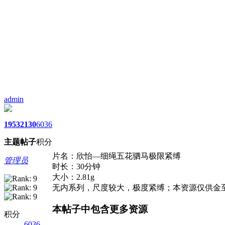
admin
1953
2130
6036
主题
帖子
积分
片名：欣怡—细绳五花驷马极限紧缚
管理员
时长：30分钟
大小：2.81g
无内系列，尺度较大，极度紧缚；本资源仅供金
本帖子中包含更多资源
积分
6036