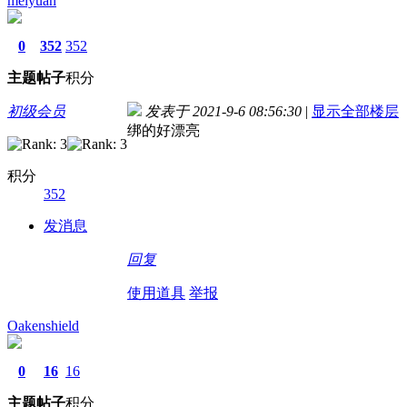
meiyuan
0
352
352
主题
帖子
积分
初级会员
发表于 2021-9-6 08:56:30
|
显示全部楼层
绑的好漂亮
积分
352
发消息
回复
使用道具
举报
Oakenshield
0
16
16
主题
帖子
积分