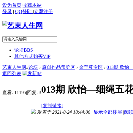
设为首页
收藏本站
登录
|
QQ登陆
|
立即注册
论坛
BBS
其他方式购买VIP
艺束人生网
»
论坛
›
原创作品预览区
›
金至尊专区
›
013期 欣
返回列表
013期 欣怡—细绳五
查看:
11195
|
回复:
3
[复制链接]
发表于 2021-8-24 18:44:06
|
显示全部楼层
|
阅