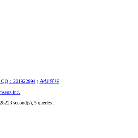
QQ：201922994
)
在线客服
senz Inc.
28223 second(s), 5 queries .