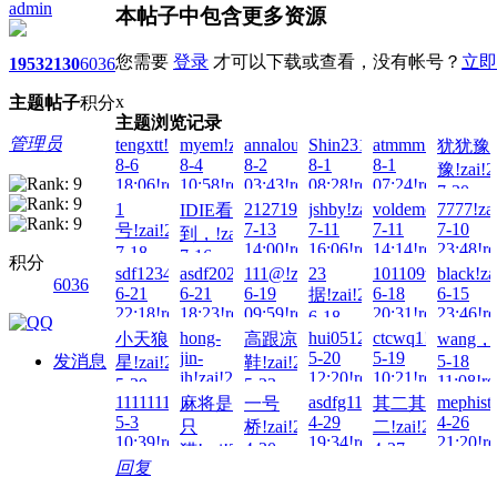
admin
本帖子中包含更多资源
您需要
登录
才可以下载或查看，没有帐号？
立即
1953
2130
6036
x
主题
帖子
积分
主题浏览记录
管理员
tengxtt!zai!2026-
myem!zai!2026-
annalou666888!zai!2026-
Shin231199!zai!2026-
atmmm!zai!2026-
犹犹豫
8-6
8-4
8-2
8-1
8-1
豫!zai!2
18:06!read!
10:58!read!
03:43!read!
08:28!read!
07:24!read!
7-30
1
2127192739!zai!2026-
jshby!zai!2026-
voldemort!zai!20
7777!za
IDIE看
22:20!re
7-13
7-11
7-11
7-10
号!zai!2026-
到，!zai!2026-
14:00!read!
16:06!read!
14:14!read!
23:48!re
7-18
7-16
积分
03:49!read!
sdf123456.!zai!2026-
asdf20220122!zai!2026-
111@!zai!2026-
23
101109tt!zai!202
black!za
23:58!read!
6036
6-21
6-21
6-19
6-18
6-15
据!zai!2026-
22:18!read!
18:23!read!
09:59!read!
20:31!read!
23:46!re
6-18
23:47!read!
hong-
hui0512!zai!2026-
ctcwq1!zai!2026-
小天狼
高跟凉
wang，!
jin-
5-20
5-19
发消息
5-18
星!zai!2026-
鞋!zai!2026-
jh!zai!2026-
12:20!read!
10:21!read!
11:08!re
5-29
5-23
5-28
1111111111!zai!2026-
asdfg111!zai!2026-
mephist
麻将是
一号
其二其
23:54!read!
18:33!read!
11:48!read!
5-3
4-29
4-26
只
桥!zai!2026-
二!zai!2026-
10:39!read!
19:34!read!
21:20!re
4-30
4-27
猫!zai!2026-
回复
16:14!read!
12:15!read!
5-3
01:38!read!