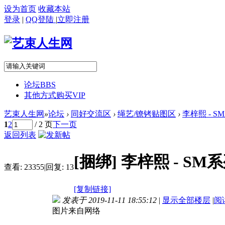
设为首页
收藏本站
登录
|
QQ登陆
|
立即注册
论坛
BBS
其他方式购买VIP
艺束人生网
»
论坛
›
同好交流区
›
绳艺/镣铐贴图区
›
李梓熙 - S
1
2
/ 2 页
下一页
返回列表
[捆绑]
李梓熙 - SM
查看:
23355
|
回复:
13
[复制链接]
发表于 2019-11-11 18:55:12
|
显示全部楼层
|
阅
图片来自网络