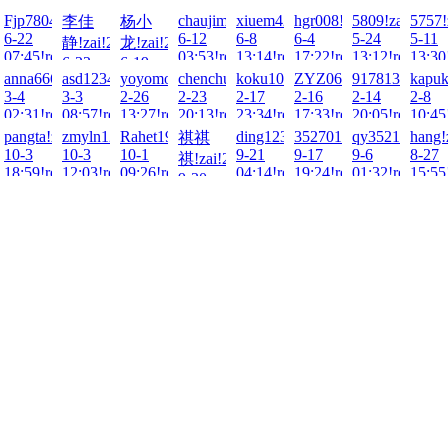
2026-
Fjp780417!zai!2026-
chaujimmy!zai!2026-
xiuem429!zai!2026-
hgr008!zai!2026-
5809!zai!2026
5757!
李佳
杨小
6-22
6-12
6-8
6-4
5-24
5-11
静!zai!2026-
龙!zai!2026-
ad!
07:45!read!
03:53!read!
13:14!read!
17:22!read!
13:12!read!
13:30
6-22
6-19
89!zai!2026-
anna666888!zai!2026-
asd123456!zai!2026-
yoyomonkey80!zai!2026-
chenchuan!zai!2026-
koku100!zai!2026-
ZYZ06!zai!2026-
9178133!zai!2
kapuk
03:35!read!
18:31!read!
3-4
3-3
2-26
2-23
2-17
2-16
2-14
2-8
ad!
02:31!read!
08:57!read!
13:27!read!
20:13!read!
23:34!read!
17:33!read!
20:05!read!
10:45
!zai!2025-
pangta!zai!2025-
zmyln122!zai!2025-
Rahet1996!zai!2025-
ding123!zai!2025-
35270195!zai!2025-
qy3521!zai!20
hang!
祺祺
10-3
10-3
10-1
9-21
9-17
9-6
8-27
祺!zai!2025-
ad!
18:59!read!
12:03!read!
09:26!read!
04:14!read!
19:24!read!
01:32!read!
15:55
9-30
02:29!read!