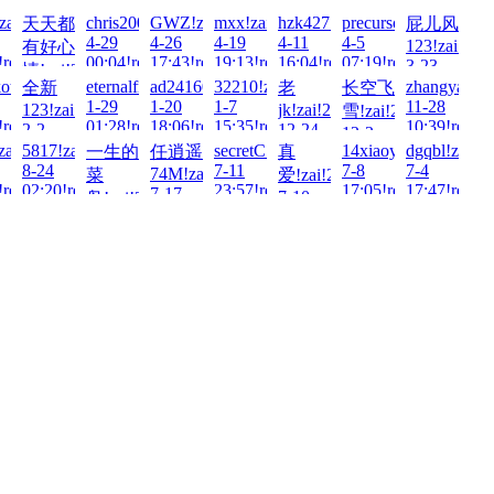
-
zai!2026-
chris20001215!zai!2026-
GWZ!zai!2026-
mxx!zai!2026-
hzk427!zai!2026-
precursor!zai!2026-
天天都
屁儿风
4-29
4-26
4-19
4-11
4-5
123!zai!202
有好心
!read!
00:04!read!
17:43!read!
19:13!read!
16:04!read!
07:19!read!
3-23
情!zai!2026-
10:01!read!
026-
ota!zai!2026-
eternalfree!zai!2026-
ad241601!zai!2026-
32210!zai!2026-
zhangyang!z
全新
老
长空飞
5-5
1-29
1-20
1-7
11-28
123!zai!2026-
jk!zai!2025-
雪!zai!2025-
21:38!read!
!read!
01:28!read!
18:06!read!
15:35!read!
10:39!read!
2-2
12-24
12-3
23:16!read!
15:53!read!
25-
zai!2025-
5817!zai!2025-
secretC!zai!2025-
14xiaoyu!zai!2025-
dgqbl!zai!2
一生的
任逍遥
真
15:50!read!
8-24
7-11
7-8
7-4
74M!zai!2025-
菜
爱!zai!2025-
!read!
02:20!read!
23:57!read!
17:05!read!
17:47!read!
7-17
7-10
鸟!zai!2025-
13:16!read!
14:55!read!
8-3
15:10!read!