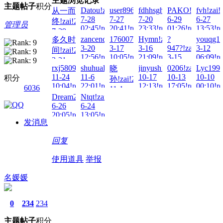
主题浏览记录
主题
帖子
积分
Datou!zai!2026-
user8963!zai!2026-
fdhhsgh1!zai!2026-
PAKO!zai!2026-
fvh!zai!
从一而
7-28
7-27
7-20
6-29
6-27
终!zai!2026-
管理员
02:45!read!
20:41!read!
23:33!read!
01:26!read!
13:53!re
7-29
zancendon!zai!2026-
17600737829!zai!2026-
Hymn!zai!2026-
?
youqg19
多久时
23:55!read!
3-20
3-17
3-16
947?!zai!2026-
3-12
间!zai!2026-
12:56!read!
10:05!read!
21:09!read!
3-15
06:09!re
3-21
03:26!read!
rxj5809!zai!2025-
shuhualin!zai!2025-
jinyush!zai!2025-
0206!zai!2025-
Lyc1997
晓
16:46!read!
11-24
11-6
10-17
10-13
10-10
积分
孙!zai!2025-
10:04!read!
22:01!read!
12:13!read!
17:05!read!
00:10!re
6036
11-1
Dream2!zai!2025-
Ntqt!zai!2025-
16:02!read!
6-26
6-24
20:05!read!
13:05!read!
发消息
回复
使用道具
举报
名媛媛
0
234
234
主题
帖子
积分