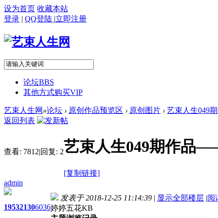
设为首页
收藏本站
登录
|
QQ登陆
|
立即注册
论坛
BBS
其他方式购买VIP
艺束人生网
»
论坛
›
原创作品预览区
›
原创图片
›
艺束人生049
返回列表
艺束人生049期作品—
查看:
7812
|
回复:
2
[复制链接]
admin
发表于 2018-12-25 11:14:39
|
显示全部楼层
|
阅
1953
2130
6036
婷婷五花KB