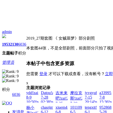
admin
2019_27期套图 《 女贼噩梦》部分剧照
1953
2130
6036
本套图44张，不是全部剧照，前面部分只拍了
主题
帖子
积分
管理员
本帖子中包含更多资源
您需要
登录
才可以下载或查看，没有帐号？
立即
x
主题浏览记录
积分
ydd!zai!2026-
Datou!zai!2026-
jvvgyubin!zai!20
a339952
吉米来
摩拉克
6036
8-9
7-28
7-15
7-8
吧!zai!2026-
斯!zai!2026-
10:50!read!
02:38!read!
20:14!read!
15:36!re
7-25
7-20
chaujimmy!zai!2026-
xiuem429!zai!2026-
101109tt!zai!2026-
tengxtt!zai!2026-
9528687
杨小
11:03!read!
13:41!read!
发消息
6-12
6-8
6-5
6-1
5-28
龙!zai!2026-