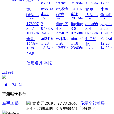
03:51!read!
13:20!read!
21:05!read!
12:59!read!
13:55!re
6-16
mxx!zai!2026-
1411922567!zai!2026-
龙
把环境
稻草
小鱼
10:27!read!
4-22
4-16
崎!zai!2026-
保护
人!zai!2026-
鱼!zai!2
19:33!read!
20:16!read!
4-23
4-5
4-5
局!zai!2026-
17600737829!zai!2026-
?
ding123ding!zai!2026-
lingling!zai!2026-
anna666888!zai!
yoyomon
20:23!read!
15:22!read!
15:10!re
4-16
3-17
947?!zai!2026-
3-8
3-8
3-4
2-26
22:36!read!
10:17!read!
3-15
22:46!read!
07:50!read!
02:33!read!
13:40!re
03:28!read!
ad241601!zai!2026-
wzj2!zai!2026-
nimabi5!zai!2026-
Yas!zai
全新
让GV
1-20
1-20
1-18
12-28
123!zai!2026-
他
18:34!read!
12:53!read!
23:40!read!
14:22!re
1-20
GV!zai!2026-
22:11!read!
回复
1-18
04:47!read!
使用道具
举报
zz1991
0
24
24
主题
帖子
积分
新手上路
发表于 2019-7-12 20:29:40
|
显示全部楼层
2019_27期套图 《 女贼噩梦》部分剧照