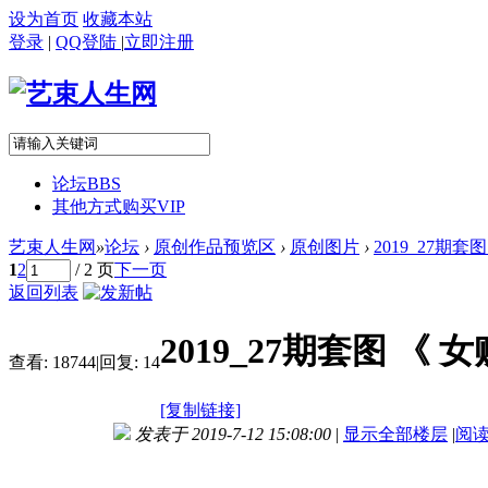
设为首页
收藏本站
登录
|
QQ登陆
|
立即注册
论坛
BBS
其他方式购买VIP
艺束人生网
»
论坛
›
原创作品预览区
›
原创图片
›
2019_27期
1
2
/ 2 页
下一页
返回列表
2019_27期套图 《
查看:
18744
|
回复:
14
[复制链接]
发表于 2019-7-12 15:08:00
|
显示全部楼层
|
阅