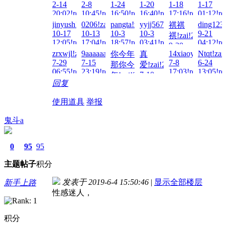
2-14
2-8
1-24
1-20
1-18
1-17
21:37!read!
20:02!read!
10:45!read!
16:50!read!
16:40!read!
17:16!read!
01:12!re
jinyush!zai!2025-
0206!zai!2025-
pangta!zai!2025-
yyjj567!zai!2025-
ding123
祺祺
10-17
10-13
10-3
10-3
9-21
祺!zai!2025-
12:05!read!
17:04!read!
18:57!read!
03:41!read!
04:12!re
9-30
zrxwjl!zai!2025-
9aaaaaa!zai!2025-
14xiaoyu!zai!202
Ntqt!zai
你今年
真
02:29!read!
7-29
7-15
7-8
6-24
那你今
爱!zai!2025-
06:55!read!
23:19!read!
17:03!read!
13:05!re
7-10
年!zai!2025-
回复
14:53!read!
7-14
23:39!read!
使用道具
举报
鬼斗a
0
95
95
主题
帖子
积分
发表于 2019-6-4 15:50:46
|
显示全部楼层
新手上路
性感迷人，
积分