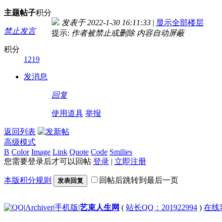
主题
帖子
积分
发表于 2022-1-30 16:11:33
|
显示全部楼层
禁止发言
提示:
作者被禁止或删除 内容自动屏蔽
积分
1219
发消息
回复
使用道具
举报
返回列表
高级模式
B
Color
Image
Link
Quote
Code
Smilies
您需要登录后才可以回帖
登录
|
立即注册
本版积分规则
回帖后跳转到最后一页
发表回复
|
Archiver
|
手机版
|
艺束人生网
(
站长QQ：201922994
)
在线