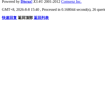
Powered by
Discuz!
X3.4
© 2001-2012
Comsenz Inc.
GMT+8, 2026-8-8 15:40
, Processed in 0.168044 second(s), 26 querie
快速回复
返回顶部
返回列表