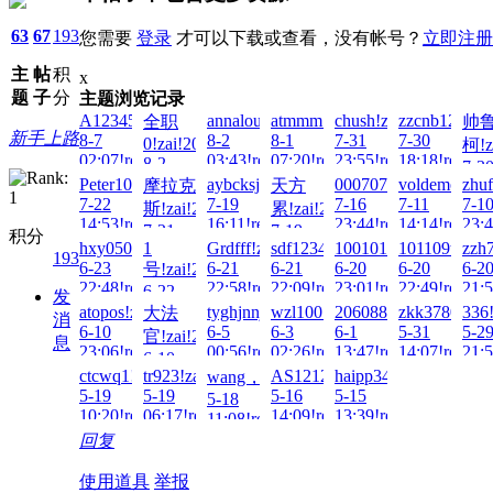
63
67
193
您需要
登录
才可以下载或查看，没有帐号？
立即注册
主
帖
积
x
题
子
分
主题浏览记录
A123456...!zai!2026-
annalou666888!zai!2026-
atmmm!zai!2026-
chush!zai!2026-
zzcnb123!zai
全职
帅
新手上路
8-7
8-2
8-1
7-31
7-30
0!zai!2026-
柯!z
02:07!read!
03:43!read!
07:20!read!
23:55!read!
18:18!read!
8-2
7-3
09:40!read!
Peter100713!zai!2026-
aybcksj!zai!2026-
0007070707070!zai!2
voldemort!za
zhuf
摩拉克
天方
00:3
7-22
7-19
7-16
7-11
7-1
斯!zai!2026-
累!zai!2026-
14:53!read!
16:11!read!
23:44!read!
14:14!read!
23:4
7-21
7-19
积分
hxy050923!zai!2026-
1
Grdfff!zai!2026-
sdf123456.!zai!2026-
1001011..!zai!2026-
101109tt!zai
zzh
13:40!read!
03:21!read!
193
6-23
6-21
6-21
6-20
6-20
6-2
号!zai!2026-
22:48!read!
22:58!read!
22:09!read!
23:01!read!
22:49!read!
21:5
6-22
发
20:33!read!
atopos!zai!2026-
tyghjnnj!zai!2026-
wzl100!zai!2026-
206088894!zai!2026-
zkk37804505
336!
大法
消
6-10
6-5
6-3
6-1
5-31
5-2
官!zai!2026-
息
23:06!read!
00:56!read!
02:26!read!
13:47!read!
14:07!read!
21:5
6-10
ctcwq1!zai!2026-
tr923!zai!2026-
AS1212!zai!2026-
haipp3461!zai!2026-
wang，!zai!2026-
20:48!read!
5-19
5-19
5-16
5-15
5-18
10:20!read!
06:17!read!
14:09!read!
13:39!read!
11:08!read!
回复
使用道具
举报