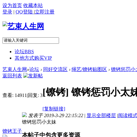
设为首页
收藏本站
登录
|
QQ登陆
|
立即注册
论坛
BBS
其他方式购买VIP
艺束人生网
»
论坛
›
同好交流区
›
绳艺/镣铐贴图区
›
镣铐惩罚小
返回列表
[镣铐]
镣铐惩罚小太
查看:
14911
|
回复:
3
[复制链接]
发表于 2019-3-29 22:15:22
|
显示全部楼层
|
阅读模
镣铐惩罚小太妹
镣铐王子
本帖子中包含更多资源