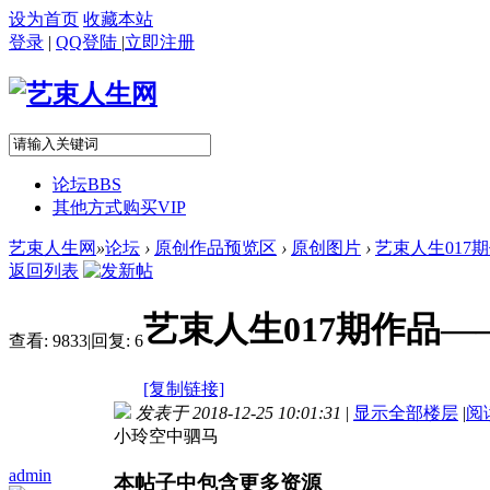
设为首页
收藏本站
登录
|
QQ登陆
|
立即注册
论坛
BBS
其他方式购买VIP
艺束人生网
»
论坛
›
原创作品预览区
›
原创图片
›
艺束人生017
返回列表
艺束人生017期作品
查看:
9833
|
回复:
6
[复制链接]
发表于 2018-12-25 10:01:31
|
显示全部楼层
|
阅
小玲空中驷马
admin
本帖子中包含更多资源