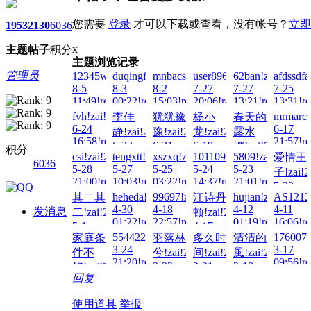
您需要
登录
才可以下载或查看，没有帐号？
立即
1953
2130
6036
x
主题
帖子
积分
主题浏览记录
管理员
12345wto!zai!2026-
duqingfeiwu10!zai!2026-
mnbacs!zai!2026-
user8963!zai!2026-
62ban!zai!2026-
afdssdfa
8-5
8-3
8-2
7-27
7-27
7-25
11:49!read!
00:22!read!
15:03!read!
20:06!read!
13:21!read!
13:31!re
fvh!zai!2026-
mrmarche
李佳
犹犹豫
杨小
春天的
6-24
6-17
静!zai!2026-
豫!zai!2026-
龙!zai!2026-
露水
16:58!read!
21:57!re
6-22
6-21
6-19
娜!zai!2026-
积分
csi!zai!2026-
tengxtt!zai!2026-
xszxq!zai!2026-
101109tt!zai!2026-
5809!zai!2026-
爱情王
03:39!read!
00:50!read!
19:45!read!
6-18
6036
5-28
5-27
5-25
5-24
5-23
子!zai!2
12:25!read!
21:00!read!
10:03!read!
03:22!read!
14:37!read!
21:01!read!
5-23
heheda!zai!2026-
99697!zai!2026-
hujian!zai!2026-
AS1212!
其二其
江诗丹
04:24!re
4-30
4-18
4-12
4-11
发消息
二!zai!2026-
顿!zai!2026-
01:22!read!
22:57!read!
01:19!read!
16:06!re
5-1
4-17
554422!zai!2026-
1760073
家庭条
羽落林
多久时
清清的
17:13!read!
15:55!read!
3-24
3-17
件不
兮!zai!2026-
间!zai!2026-
風!zai!2026-
21:20!read!
09:56!re
3-22
3-21
3-18
好!zai!2026-
回复
22:06!read!
16:46!read!
16:35!read!
3-25
18:24!read!
使用道具
举报