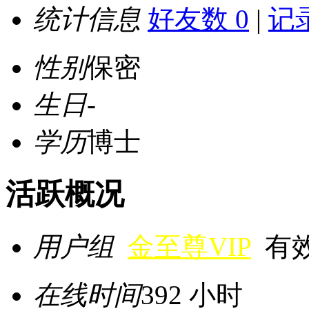
统计信息
好友数 0
|
记录
性别
保密
生日
-
学历
博士
活跃概况
用户组
金至尊VIP
有效期
在线时间
392 小时