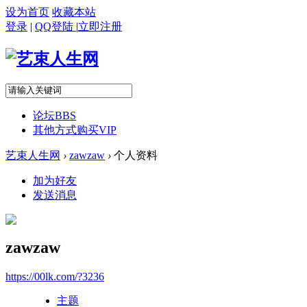
设为首页
收藏本站
登录
|
QQ登陆
|
立即注册
论坛
BBS
其他方式购买VIP
艺束人生网
›
zawzaw
›
个人资料
加为好友
发送消息
zawzaw
https://00lk.com/?3236
主题