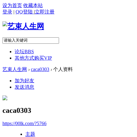
设为首页
收藏本站
登录
|
QQ登陆
|
立即注册
论坛
BBS
其他方式购买VIP
艺束人生网
›
caca0303
›
个人资料
加为好友
发送消息
caca0303
https://00lk.com/?5766
主题