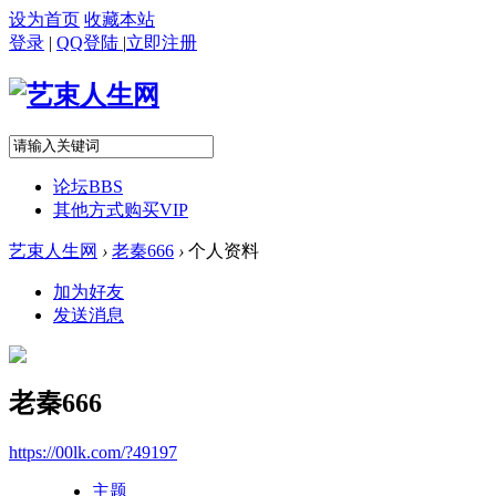
设为首页
收藏本站
登录
|
QQ登陆
|
立即注册
论坛
BBS
其他方式购买VIP
艺束人生网
›
老秦666
›
个人资料
加为好友
发送消息
老秦666
https://00lk.com/?49197
主题