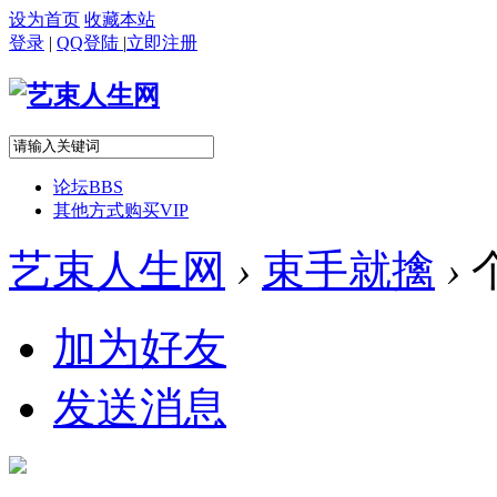
设为首页
收藏本站
登录
|
QQ登陆
|
立即注册
论坛
BBS
其他方式购买VIP
艺束人生网
›
束手就擒
›
加为好友
发送消息