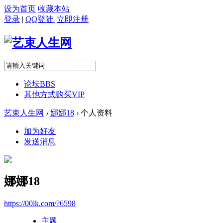
设为首页
收藏本站
登录
|
QQ登陆
|
立即注册
论坛
BBS
其他方式购买VIP
艺束人生网
›
娜娜18
›
个人资料
加为好友
发送消息
娜娜18
https://00lk.com/?6598
主题