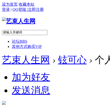
设为首页
收藏本站
登录
|
QQ登陆
|
立即注册
论坛
BBS
其他方式购买VIP
艺束人生网
›
铉可心
›
个
加为好友
发送消息