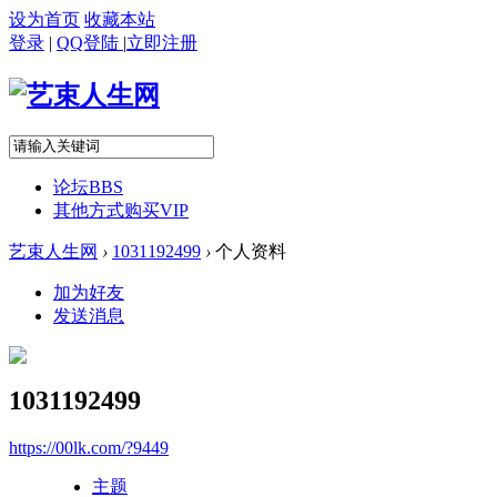
设为首页
收藏本站
登录
|
QQ登陆
|
立即注册
论坛
BBS
其他方式购买VIP
艺束人生网
›
1031192499
›
个人资料
加为好友
发送消息
1031192499
https://00lk.com/?9449
主题