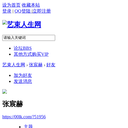
设为首页
收藏本站
登录
|
QQ登陆
|
立即注册
论坛
BBS
其他方式购买VIP
艺束人生网
›
张宸赫
›
好友
加为好友
发送消息
张宸赫
https://00lk.com/?51956
主题