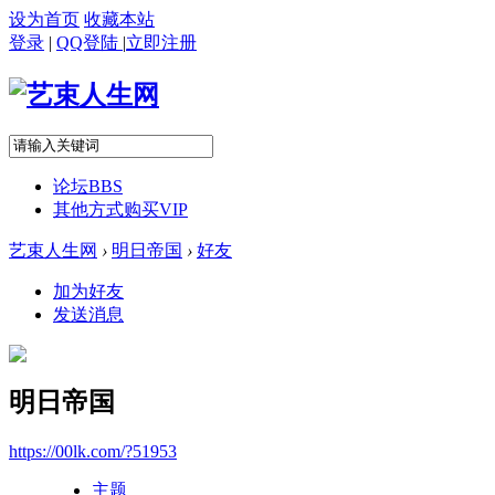
设为首页
收藏本站
登录
|
QQ登陆
|
立即注册
论坛
BBS
其他方式购买VIP
艺束人生网
›
明日帝国
›
好友
加为好友
发送消息
明日帝国
https://00lk.com/?51953
主题