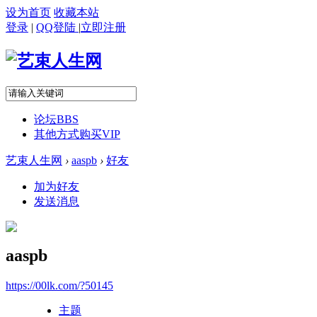
设为首页
收藏本站
登录
|
QQ登陆
|
立即注册
论坛
BBS
其他方式购买VIP
艺束人生网
›
aaspb
›
好友
加为好友
发送消息
aaspb
https://00lk.com/?50145
主题