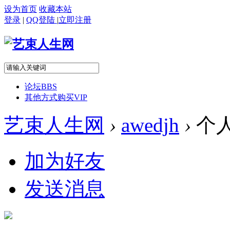
设为首页
收藏本站
登录
|
QQ登陆
|
立即注册
论坛
BBS
其他方式购买VIP
艺束人生网
›
awedjh
›
个
加为好友
发送消息