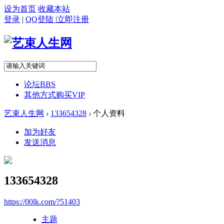
设为首页
收藏本站
登录
|
QQ登陆
|
立即注册
论坛
BBS
其他方式购买VIP
艺束人生网
›
133654328
›
个人资料
加为好友
发送消息
133654328
https://00lk.com/?51403
主题