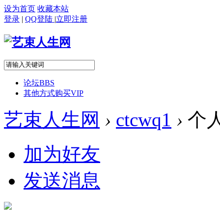
设为首页
收藏本站
登录
|
QQ登陆
|
立即注册
论坛
BBS
其他方式购买VIP
艺束人生网
›
ctcwq1
›
个
加为好友
发送消息