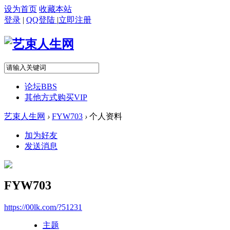
设为首页
收藏本站
登录
|
QQ登陆
|
立即注册
论坛
BBS
其他方式购买VIP
艺束人生网
›
FYW703
›
个人资料
加为好友
发送消息
FYW703
https://00lk.com/?51231
主题