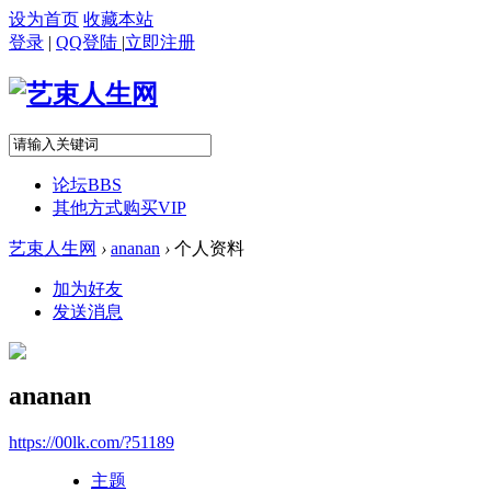
设为首页
收藏本站
登录
|
QQ登陆
|
立即注册
论坛
BBS
其他方式购买VIP
艺束人生网
›
ananan
›
个人资料
加为好友
发送消息
ananan
https://00lk.com/?51189
主题