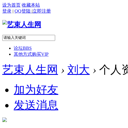
设为首页
收藏本站
登录
|
QQ登陆
|
立即注册
论坛
BBS
其他方式购买VIP
艺束人生网
›
刘大
›
个人
加为好友
发送消息