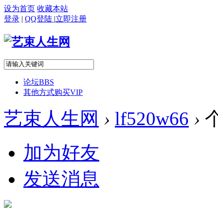
设为首页
收藏本站
登录
|
QQ登陆
|
立即注册
论坛
BBS
其他方式购买VIP
艺束人生网
›
lf520w66
›
加为好友
发送消息