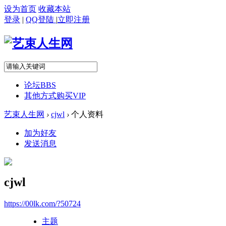
设为首页
收藏本站
登录
|
QQ登陆
|
立即注册
论坛
BBS
其他方式购买VIP
艺束人生网
›
cjwl
›
个人资料
加为好友
发送消息
cjwl
https://00lk.com/?50724
主题