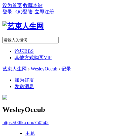
设为首页
收藏本站
登录
|
QQ登陆
|
立即注册
论坛
BBS
其他方式购买VIP
艺束人生网
›
WesleyOccub
›
记录
加为好友
发送消息
WesleyOccub
https://00lk.com/?50542
主题