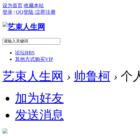
设为首页
收藏本站
登录
|
QQ登陆
|
立即注册
论坛
BBS
其他方式购买VIP
艺束人生网
›
帅鲁柯
›
个
加为好友
发送消息