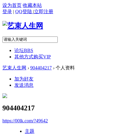
设为首页
收藏本站
登录
|
QQ登陆
|
立即注册
论坛
BBS
其他方式购买VIP
艺束人生网
›
904404217
›
个人资料
加为好友
发送消息
904404217
https://00lk.com/?49642
主题