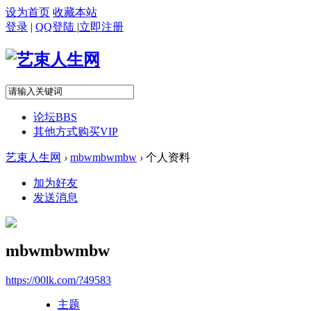
设为首页
收藏本站
登录
|
QQ登陆
|
立即注册
论坛
BBS
其他方式购买VIP
艺束人生网
›
mbwmbwmbw
›
个人资料
加为好友
发送消息
mbwmbwmbw
https://00lk.com/?49583
主题