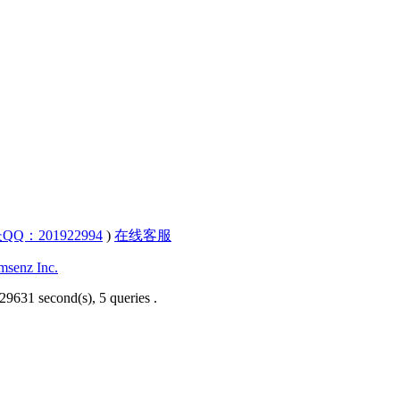
QQ：201922994
)
在线客服
senz Inc.
29631 second(s), 5 queries .