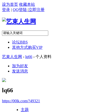
设为首页
收藏本站
登录
|
QQ登陆
|
立即注册
论坛
BBS
其他方式购买VIP
艺束人生网
›
lq66
›
个人资料
加为好友
发送消息
lq66
https://00lk.com/?49321
主题