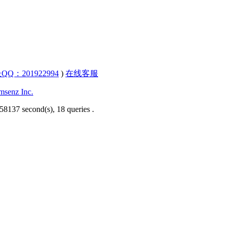
QQ：201922994
)
在线客服
senz Inc.
58137 second(s), 18 queries .