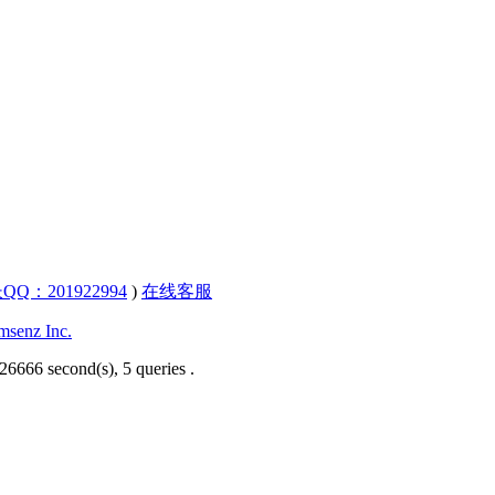
QQ：201922994
)
在线客服
senz Inc.
26666 second(s), 5 queries .