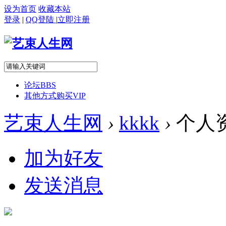
设为首页
收藏本站
登录
|
QQ登陆
|
立即注册
论坛
BBS
其他方式购买VIP
艺束人生网
›
kkkk
›
个人
加为好友
发送消息