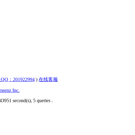
QQ：201922994
)
在线客服
senz Inc.
43951 second(s), 5 queries .