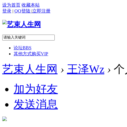
设为首页
收藏本站
登录
|
QQ登陆
|
立即注册
论坛
BBS
其他方式购买VIP
艺束人生网
›
王泽Wz
›
个
加为好友
发送消息