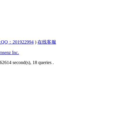
QQ：201922994
)
在线客服
senz Inc.
62614 second(s), 18 queries .