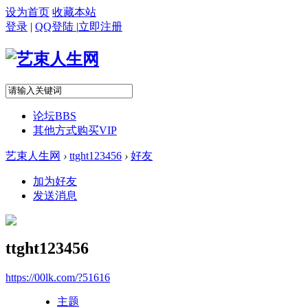
设为首页
收藏本站
登录
|
QQ登陆
|
立即注册
论坛
BBS
其他方式购买VIP
艺束人生网
›
ttght123456
›
好友
加为好友
发送消息
ttght123456
https://00lk.com/?51616
主题