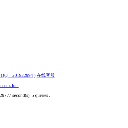
QQ：201922994
)
在线客服
senz Inc.
29777 second(s), 5 queries .