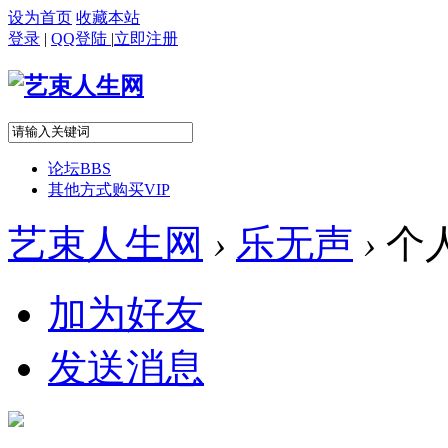
设为首页
收藏本站
登录
|
QQ登陆
|
立即注册
论坛
BBS
其他方式购买VIP
艺束人生网
›
乐无声
›
个
加为好友
发送消息