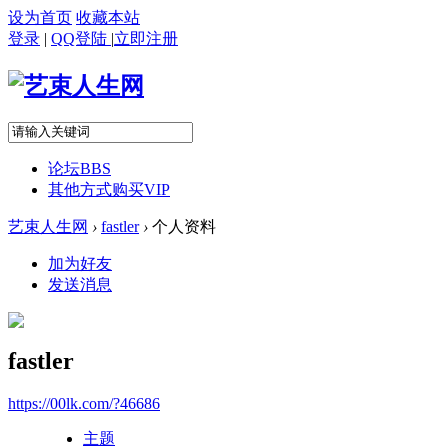
设为首页
收藏本站
登录
|
QQ登陆
|
立即注册
论坛
BBS
其他方式购买VIP
艺束人生网
›
fastler
›
个人资料
加为好友
发送消息
fastler
https://00lk.com/?46686
主题