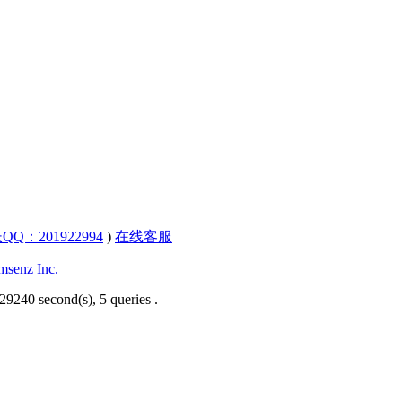
QQ：201922994
)
在线客服
senz Inc.
29240 second(s), 5 queries .