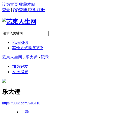
设为首页
收藏本站
登录
|
QQ登陆
|
立即注册
论坛
BBS
其他方式购买VIP
艺束人生网
›
乐大锤
›
记录
加为好友
发送消息
乐大锤
https://00lk.com/?46410
主题