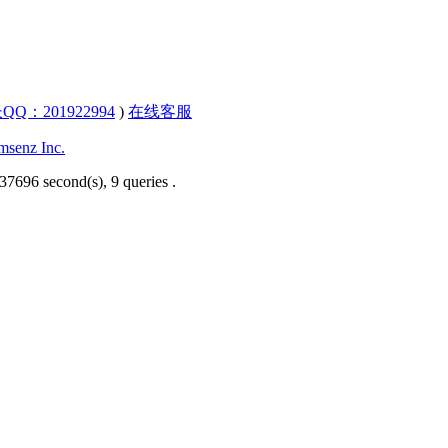
QQ：201922994
)
在线客服
senz Inc.
37696 second(s), 9 queries .