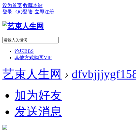
设为首页
收藏本站
登录
|
QQ登陆
|
立即注册
论坛
BBS
其他方式购买VIP
艺束人生网
›
dfvbjjjygf15
加为好友
发送消息