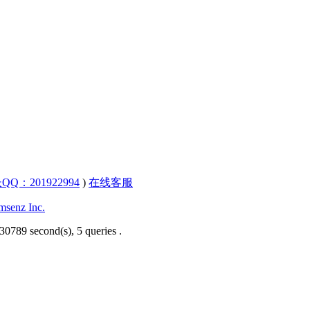
QQ：201922994
)
在线客服
senz Inc.
30789 second(s), 5 queries .