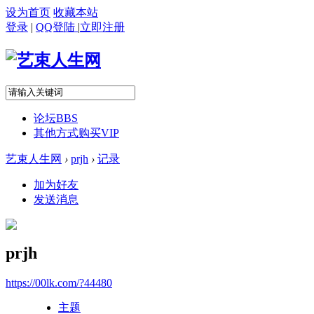
设为首页
收藏本站
登录
|
QQ登陆
|
立即注册
论坛
BBS
其他方式购买VIP
艺束人生网
›
prjh
›
记录
加为好友
发送消息
prjh
https://00lk.com/?44480
主题